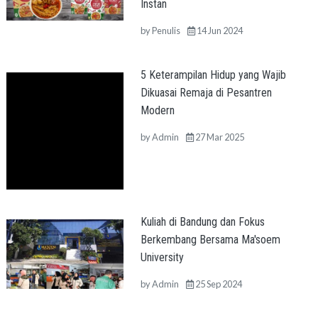
Instan
by
Penulis
14 Jun 2024
5 Keterampilan Hidup yang Wajib
Dikuasai Remaja di Pesantren
Modern
by
Admin
27 Mar 2025
Kuliah di Bandung dan Fokus
Berkembang Bersama Ma'soem
University
by
Admin
25 Sep 2024