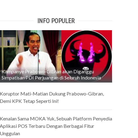
INFO POPULER
Kampanye Prabowo-Gibran akan Diganggu
Simpatisan PDI Perjuangan di Seluruh Indonesia
Koruptor Mati-Matian Dukung Prabowo-Gibran,
Demi KPK Tetap Seperti Ini!
Kenalan Sama MOKA Yuk, Sebuah Platform Penyedia
Aplikasi POS Terbaru Dengan Berbagai Fitur
Unggulan