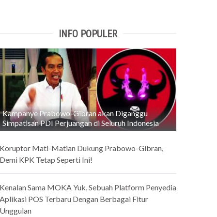
INFO POPULER
Kampanye Prabowo-Gibran akan Diganggu
Simpatisan PDI Perjuangan di Seluruh Indonesia
Koruptor Mati-Matian Dukung Prabowo-Gibran,
Demi KPK Tetap Seperti Ini!
Kenalan Sama MOKA Yuk, Sebuah Platform Penyedia
Aplikasi POS Terbaru Dengan Berbagai Fitur
Unggulan