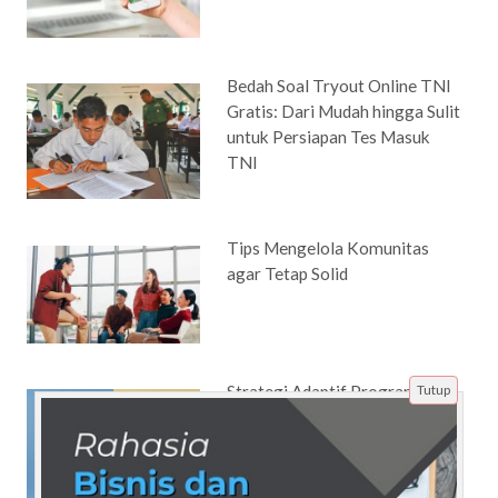
Bedah Soal Tryout Online TNI
Gratis: Dari Mudah hingga Sulit
untuk Persiapan Tes Masuk
TNI
Tips Mengelola Komunitas
agar Tetap Solid
Tutup
Strategi Adaptif Program
Loyalitas Berbasis Lokasi
melalui Sinergi Tim Solid dalam
Bisnis Digital 2026