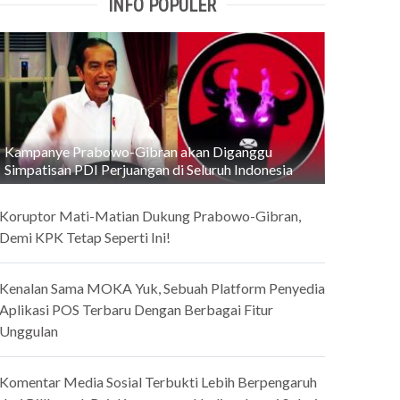
INFO POPULER
Kampanye Prabowo-Gibran akan Diganggu
Simpatisan PDI Perjuangan di Seluruh Indonesia
Koruptor Mati-Matian Dukung Prabowo-Gibran,
Demi KPK Tetap Seperti Ini!
Kenalan Sama MOKA Yuk, Sebuah Platform Penyedia
Aplikasi POS Terbaru Dengan Berbagai Fitur
Unggulan
Komentar Media Sosial Terbukti Lebih Berpengaruh