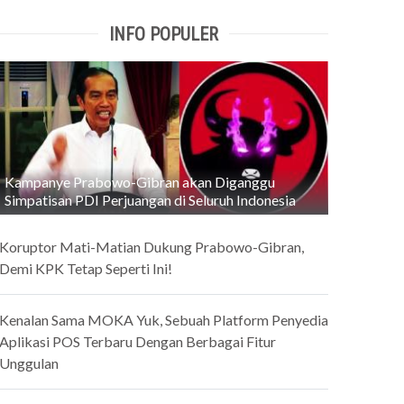
INFO POPULER
Kampanye Prabowo-Gibran akan Diganggu
Simpatisan PDI Perjuangan di Seluruh Indonesia
Koruptor Mati-Matian Dukung Prabowo-Gibran,
Demi KPK Tetap Seperti Ini!
Kenalan Sama MOKA Yuk, Sebuah Platform Penyedia
Aplikasi POS Terbaru Dengan Berbagai Fitur
Unggulan