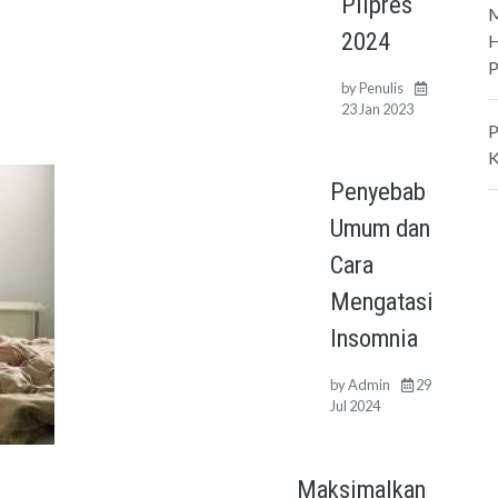
Pilpres
M
2024
H
P
by
Penulis
23 Jan 2023
P
K
Penyebab
Umum dan
Cara
Mengatasi
Insomnia
by
Admin
29
Jul 2024
Maksimalkan