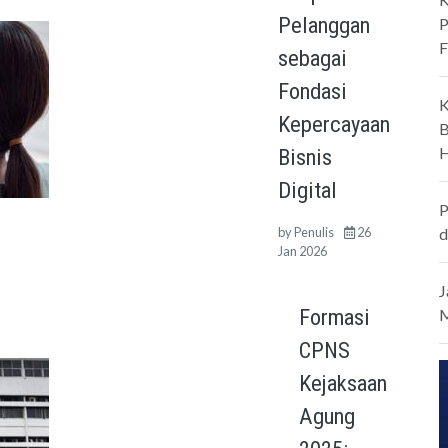
Pelanggan
P
F
sebagai
Fondasi
K
Kepercayaan
B
H
Bisnis
Digital
P
d
by
Penulis
26
Jan 2026
J
Formasi
M
CPNS
Kejaksaan
Agung