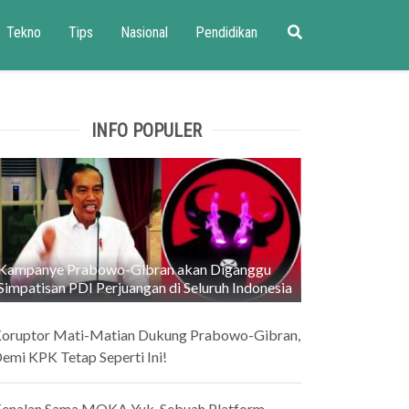
Tekno
Tips
Nasional
Pendidikan
INFO POPULER
Kampanye Prabowo-Gibran akan Diganggu
Simpatisan PDI Perjuangan di Seluruh Indonesia
oruptor Mati-Matian Dukung Prabowo-Gibran,
emi KPK Tetap Seperti Ini!
enalan Sama MOKA Yuk, Sebuah Platform