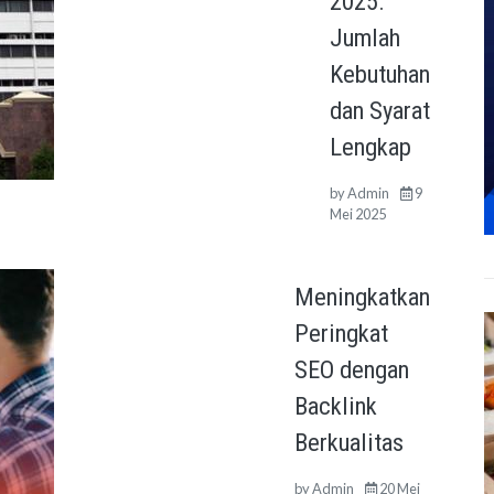
2025:
Jumlah
Kebutuhan
dan Syarat
Lengkap
by
Admin
9
Mei 2025
Meningkatkan
Peringkat
SEO dengan
Backlink
Berkualitas
by
Admin
20 Mei