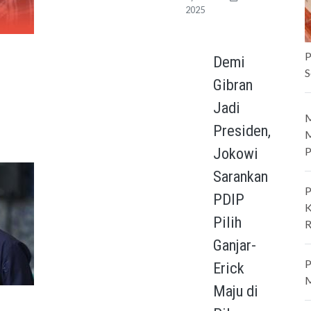
2025
P
Demi
S
Gibran
Jadi
M
Presiden,
M
P
Jokowi
Sarankan
P
PDIP
K
Pilih
R
Ganjar-
P
Erick
M
Maju di