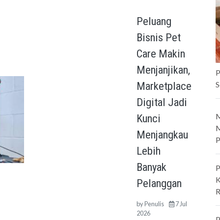
Peluang
Bisnis Pet
Care Makin
Menjanjikan,
P
S
Marketplace
Digital Jadi
M
Kunci
M
Menjangkau
P
Lebih
Banyak
P
K
Pelanggan
R
by
Penulis
7 Jul
2026
P