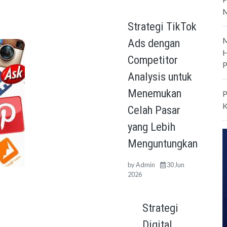
M
Strategi TikTok
M
Ads dengan
H
Competitor
P
Analysis untuk
Menemukan
P
K
Celah Pasar
yang Lebih
Menguntungkan
by
Admin
30 Jun
2026
Strategi
Digital