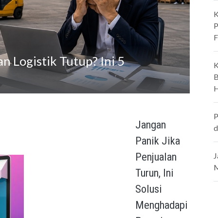
K
P
F
 Logistik Tutup? Ini 5
K
B
H
P
Jangan
d
Panik Jika
Penjualan
J
M
Turun, Ini
Solusi
Menghadapi