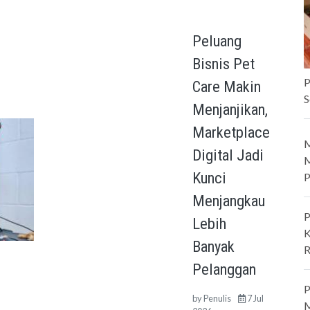
Peluang
Bisnis Pet
P
Care Makin
S
Menjanjikan,
Marketplace
M
Digital Jadi
M
Kunci
P
Menjangkau
P
Lebih
K
Banyak
R
Pelanggan
P
by
Penulis
7 Jul
M