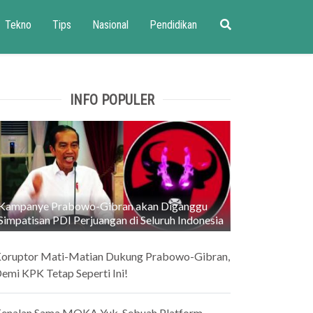
Tekno
Tips
Nasional
Pendidikan
INFO POPULER
Kampanye Prabowo-Gibran akan Diganggu
Simpatisan PDI Perjuangan di Seluruh Indonesia
oruptor Mati-Matian Dukung Prabowo-Gibran,
emi KPK Tetap Seperti Ini!
enalan Sama MOKA Yuk, Sebuah Platform