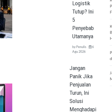
Logistik
P
Tutup? Ini
F
5
K
Penyebab
B
Utamanya
H
by
Penulis
6
Agu 2026
P
d
Jangan
J
Panik Jika
M
Penjualan
Turun, Ini
Solusi
Menghadapi