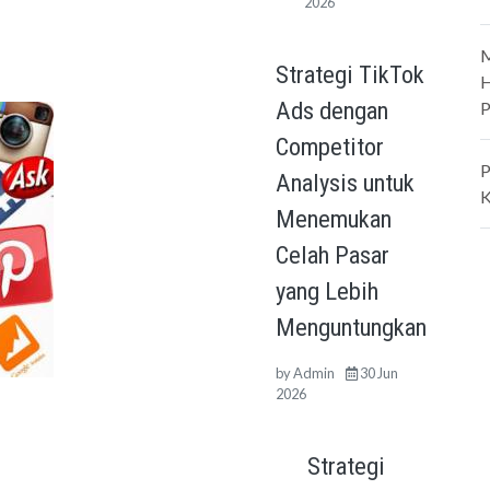
2026
M
Strategi TikTok
H
Ads dengan
P
Competitor
P
Analysis untuk
K
Menemukan
Celah Pasar
yang Lebih
Menguntungkan
by
Admin
30 Jun
2026
Strategi