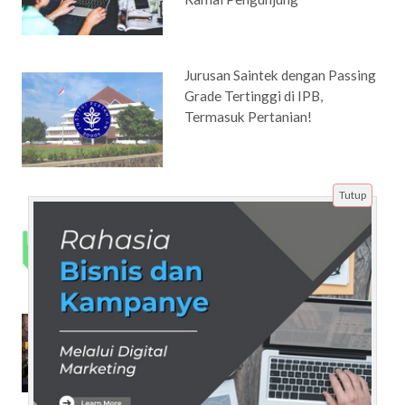
Jurusan Saintek dengan Passing
Grade Tertinggi di IPB,
Termasuk Pertanian!
Tutup
Panduan Ampuh untuk
Menangkan Opini Publik di
Dunia Digital
5 Alasan Mengapa Partai
NasDem Menjadi Pilihan
Utama Masyarakat Indonesia!