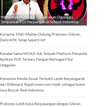
Kampanye Prabowo-Gibran akan Diganggu
Simpatisan PDI Perjuangan di Seluruh Indonesia
Koruptor Mati-Matian Dukung Prabowo-Gibran,
Demi KPK Tetap Seperti Ini!
Kenalan Sama MOKA Yuk, Sebuah Platform Penyedia
Aplikasi POS Terbaru Dengan Berbagai Fitur
Unggulan
Komentar Media Sosial Terbukti Lebih Berpengaruh
dari Billboard: RajaKomen.com Hadir sebagai Solusi
Jasa Buzzer Real Indonesia
Prabowo Lebih Suka Berpasangan dengan Gibran