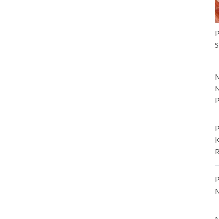
P
S
M
M
P
P
K
R
P
M
M