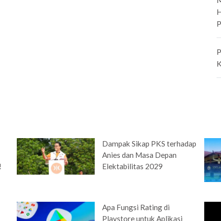
H
P
P
K
Dampak Sikap PKS terhadap
Anies dan Masa Depan
!
Elektabilitas 2029
Apa Fungsi Rating di
n
Playstore untuk Aplikasi