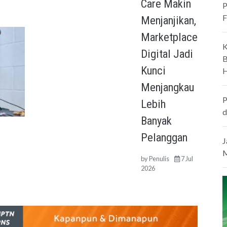
Care Makin
P
F
Menjanjikan,
Marketplace
K
Digital Jadi
B
Kunci
H
Menjangkau
P
Lebih
d
Banyak
Pelanggan
J
M
by
Penulis
7 Jul
2026