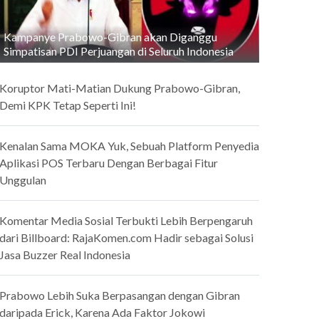
Kampanye Prabowo-Gibran akan Diganggu
Simpatisan PDI Perjuangan di Seluruh Indonesia
Koruptor Mati-Matian Dukung Prabowo-Gibran,
Demi KPK Tetap Seperti Ini!
Kenalan Sama MOKA Yuk, Sebuah Platform Penyedia
Aplikasi POS Terbaru Dengan Berbagai Fitur
Unggulan
Komentar Media Sosial Terbukti Lebih Berpengaruh
dari Billboard: RajaKomen.com Hadir sebagai Solusi
Jasa Buzzer Real Indonesia
Prabowo Lebih Suka Berpasangan dengan Gibran
daripada Erick, Karena Ada Faktor Jokowi