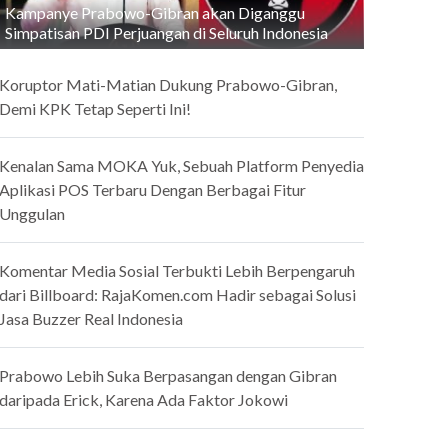
Kampanye Prabowo-Gibran akan Diganggu
Simpatisan PDI Perjuangan di Seluruh Indonesia
Koruptor Mati-Matian Dukung Prabowo-Gibran,
Demi KPK Tetap Seperti Ini!
Kenalan Sama MOKA Yuk, Sebuah Platform Penyedia
Aplikasi POS Terbaru Dengan Berbagai Fitur
Unggulan
Komentar Media Sosial Terbukti Lebih Berpengaruh
dari Billboard: RajaKomen.com Hadir sebagai Solusi
Jasa Buzzer Real Indonesia
Prabowo Lebih Suka Berpasangan dengan Gibran
daripada Erick, Karena Ada Faktor Jokowi