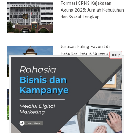
Formasi CPNS Kejaksaan
Agung 2025: Jumlah Kebutuhan
dan Syarat Lengkap
Jurusan Paling Favorit di
Fakultas Teknik Universitas
Tutup
Brawijaya, Mana yang Paling
Diminati?
Jejak Asep, dari Bangku Kuliah
Merajut Karir Gemilang di
Dunia Data