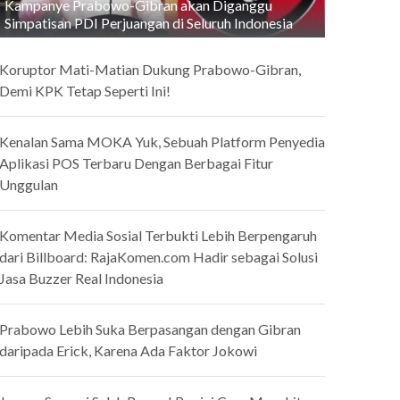
Kampanye Prabowo-Gibran akan Diganggu
Simpatisan PDI Perjuangan di Seluruh Indonesia
Koruptor Mati-Matian Dukung Prabowo-Gibran,
Demi KPK Tetap Seperti Ini!
Kenalan Sama MOKA Yuk, Sebuah Platform Penyedia
Aplikasi POS Terbaru Dengan Berbagai Fitur
Unggulan
Komentar Media Sosial Terbukti Lebih Berpengaruh
dari Billboard: RajaKomen.com Hadir sebagai Solusi
Jasa Buzzer Real Indonesia
Prabowo Lebih Suka Berpasangan dengan Gibran
daripada Erick, Karena Ada Faktor Jokowi