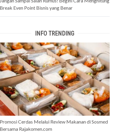
Jangan Sampai Salah Rumus! Begini Cara Menghitung
Break Even Point Bisnis yang Benar
INFO TRENDING
Promosi Cerdas Melalui Review Makanan di Sosmed
Bersama Rajakomen.com