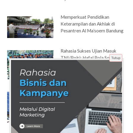
Memperkuat Pendidikan
Keterampilan dan Akhlak di
Pesantren Al Ma’soem Bandung
Rahasia Sukses Ujian Masuk
TNI/Polri: Hafal Pola Soalnya!
Tutup
Meningkatkan Kepercayaan
Diri dan Rasa Bangga:
Mencapai Mimpi yang Tertunda