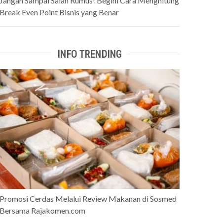
Jangan Sampai Salah Rumus! Begini Cara Menghitung
Break Even Point Bisnis yang Benar
INFO TRENDING
Promosi Cerdas Melalui Review Makanan di Sosmed
Bersama Rajakomen.com