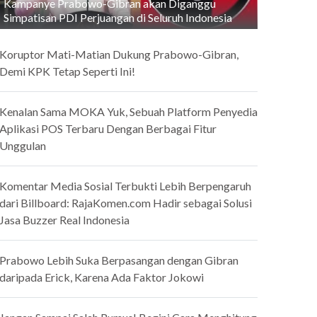
Kampanye Prabowo-Gibran akan Diganggu
Simpatisan PDI Perjuangan di Seluruh Indonesia
Koruptor Mati-Matian Dukung Prabowo-Gibran,
Demi KPK Tetap Seperti Ini!
Kenalan Sama MOKA Yuk, Sebuah Platform Penyedia
Aplikasi POS Terbaru Dengan Berbagai Fitur
Unggulan
Komentar Media Sosial Terbukti Lebih Berpengaruh
dari Billboard: RajaKomen.com Hadir sebagai Solusi
Jasa Buzzer Real Indonesia
Prabowo Lebih Suka Berpasangan dengan Gibran
daripada Erick, Karena Ada Faktor Jokowi