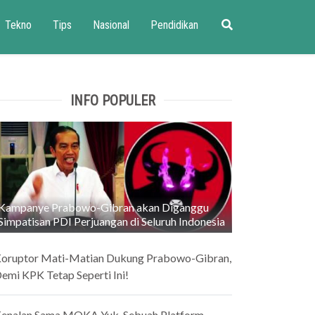
Tekno
Tips
Nasional
Pendidikan
INFO POPULER
Kampanye Prabowo-Gibran akan Diganggu
Simpatisan PDI Perjuangan di Seluruh Indonesia
oruptor Mati-Matian Dukung Prabowo-Gibran,
emi KPK Tetap Seperti Ini!
enalan Sama MOKA Yuk, Sebuah Platform