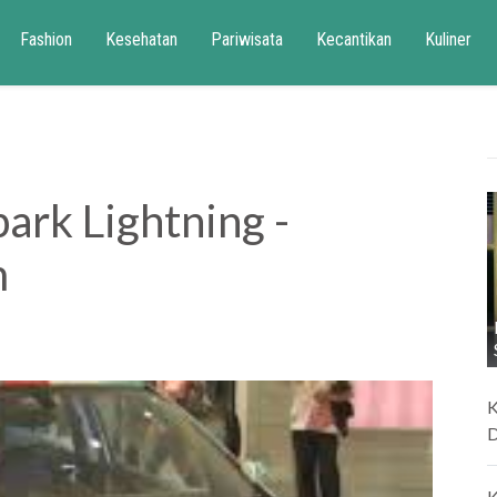
Fashion
Kesehatan
Pariwisata
Kecantikan
Kuliner
ark Lightning -
m
K
D
K