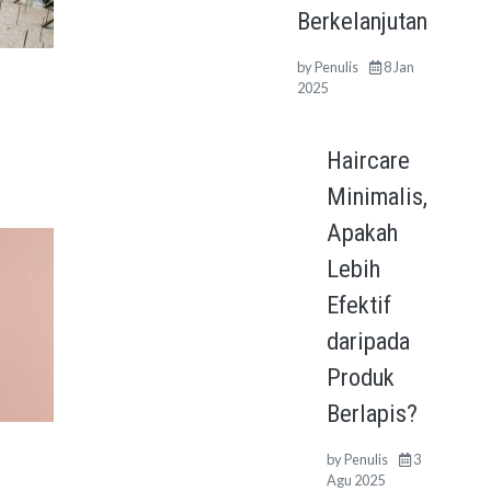
Berkelanjutan
by
Penulis
8 Jan
2025
Haircare
Minimalis,
Apakah
Lebih
Efektif
daripada
Produk
Berlapis?
by
Penulis
3
Agu 2025