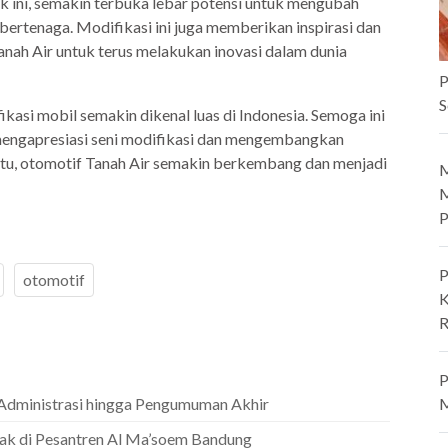
 ini, semakin terbuka lebar potensi untuk mengubah
ertenaga. Modifikasi ini juga memberikan inspirasi dan
nah Air untuk terus melakukan inovasi dalam dunia
P
S
kasi mobil semakin dikenal luas di Indonesia. Semoga ini
mengapresiasi seni modifikasi dan mengembangkan
itu, otomotif Tanah Air semakin berkembang dan menjadi
M
M
P
P
otomotif
K
R
P
 Administrasi hingga Pengumuman Akhir
M
ak di Pesantren Al Ma’soem Bandung