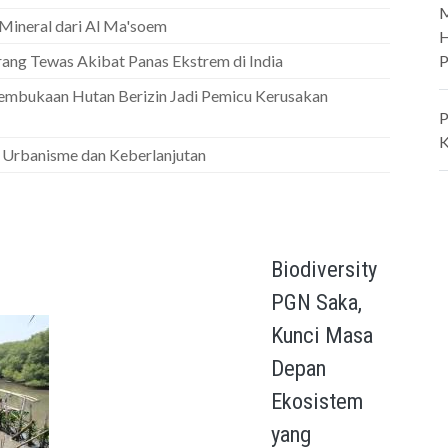
M
ineral dari Al Ma'soem
H
rang Tewas Akibat Panas Ekstrem di India
P
Pembukaan Hutan Berizin Jadi Pemicu Kerusakan
P
K
uk Urbanisme dan Keberlanjutan
Biodiversity
PGN Saka,
Kunci Masa
Depan
Ekosistem
yang