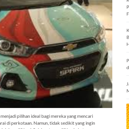
P
F
K
B
H
P
d
J
M
enjadi pilihan ideal bagi mereka yang mencari
ai di perkotaan. Namun, tidak sedikit yang ingin