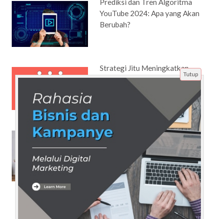
Prediksi dan Tren Algoritma
YouTube 2024: Apa yang Akan
Berubah?
Strategi Jitu Meningkatkan
Tutup
Visibilitas Video dengan
Bantuan Jasa Subscriber
SEO untuk Bisnis Fashion:
Optimasi Website agar Produk
Anda Muncul di Pencarian
Google