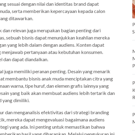
ang sesuai dengan nilai dan identitas brand dapat
 muda, serta memberikan kepercayaan kepada calon
ang ditawarkan.
P
k dan relevan juga merupakan bagian penting dari
S
tas, sebuah bisnis dapat menunjukkan keahlian mereka
gan yang lebih dalam dengan audiens. Konten dapat
M
ang menjawab pertanyaan atau kebutuhan konsumen.
M
el dan dapat diandalkan.
P
ual juga memiliki peranan penting. Desain yang menarik
pat membantu bisnis anak muda menciptakan citra yang
P
aan warna, tipe huruf, dan elemen grafis lainnya yang
K
sain yang baik akan membuat audiens lebih tertarik dan
R
yang dimiliki.
r dan menganalisis efektivitas dari strategi branding
P
itik, mereka dapat mengevaluasi bagaimana audiens
M
egi yang ada. Ini penting untuk memastikan bahwa
mberikan hasil yang diharapkan. Melalui pengukuran ini,