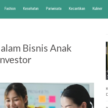
Fashion
Kesehatan
Pariwisata
Kecantikan
Kuliner
dalam Bisnis Anak
Investor
K
D
K