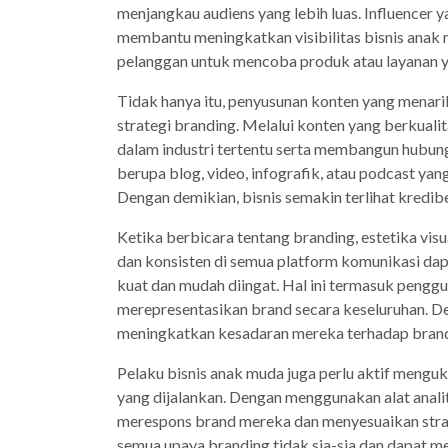
menjangkau audiens yang lebih luas. Influencer y
membantu meningkatkan visibilitas bisnis anak
pelanggan untuk mencoba produk atau layanan y
Tidak hanya itu, penyusunan konten yang menari
strategi branding. Melalui konten yang berkuali
dalam industri tertentu serta membangun hubun
berupa blog, video, infografik, atau podcast y
Dengan demikian, bisnis semakin terlihat kredib
Ketika berbicara tentang branding, estetika vis
dan konsisten di semua platform komunikasi da
kuat dan mudah diingat. Hal ini termasuk penggun
merepresentasikan brand secara keseluruhan. De
meningkatkan kesadaran mereka terhadap brand 
Pelaku bisnis anak muda juga perlu aktif menguku
yang dijalankan. Dengan menggunakan alat anal
merespons brand mereka dan menyesuaikan strat
semua upaya branding tidak sia-sia dan dapat me