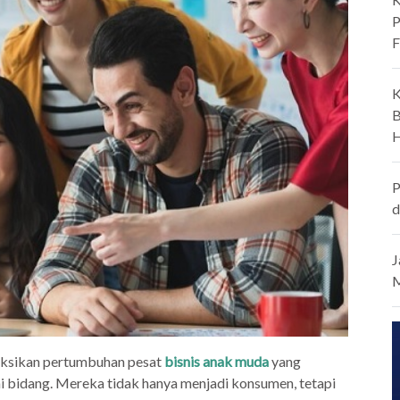
P
F
K
B
H
P
d
J
M
yaksikan pertumbuhan pesat
bisnis anak muda
yang
ai bidang. Mereka tidak hanya menjadi konsumen, tetapi