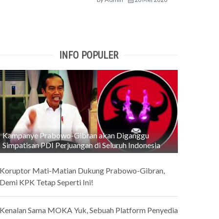
INFO POPULER
Kampanye Prabowo-Gibran akan Diganggu
Simpatisan PDI Perjuangan di Seluruh Indonesia
Koruptor Mati-Matian Dukung Prabowo-Gibran,
Demi KPK Tetap Seperti Ini!
Kenalan Sama MOKA Yuk, Sebuah Platform Penyedia