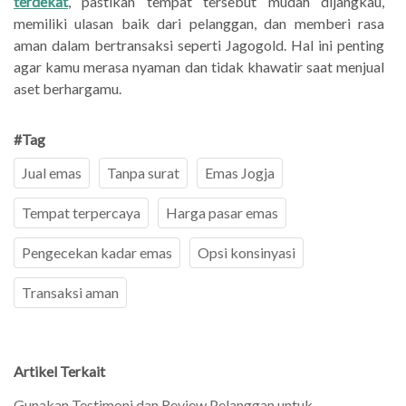
terdekat
, pastikan tempat tersebut mudah dijangkau,
memiliki ulasan baik dari pelanggan, dan memberi rasa
aman dalam bertransaksi seperti Jagogold. Hal ini penting
agar kamu merasa nyaman dan tidak khawatir saat menjual
aset berhargamu.
#Tag
Jual emas
Tanpa surat
Emas Jogja
Tempat terpercaya
Harga pasar emas
Pengecekan kadar emas
Opsi konsinyasi
Transaksi aman
Artikel Terkait
Gunakan Testimoni dan Review Pelanggan untuk