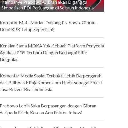
Kampanye Prabowo-Gibran akan Diganggu
Simpatisan PDI Perjuangan di Seluruh Indonesia
Koruptor Mati-Matian Dukung Prabowo-Gibran,
Demi KPK Tetap Seperti Ini!
Kenalan Sama MOKA Yuk, Sebuah Platform Penyedia
Aplikasi POS Terbaru Dengan Berbagai Fitur
Unggulan
Komentar Media Sosial Terbukti Lebih Berpengaruh
dari Billboard: RajaKomen.com Hadir sebagai Solusi
Jasa Buzzer Real Indonesia
Prabowo Lebih Suka Berpasangan dengan Gibran
daripada Erick, Karena Ada Faktor Jokowi