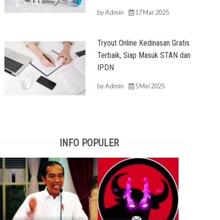
by
Admin
17 Mar 2025
Tryout Online Kedinasan Gratis
Terbaik, Siap Masuk STAN dan
IPDN
by
Admin
5 Mei 2025
INFO POPULER