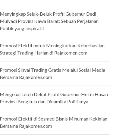
Menyingkap Seluk-Beluk Profil Gubernur Dedi
Mulyadi Provinsi Jawa Barat: Sebuah Perjalanan
Politik yang Inspiratif
Promosi Efektif untuk Meningkatkan Keberhasilan
Strategi Trading Harian di Rajakomen.com
Promosi Sinyal Trading Gratis Melalui Sosial Media
Bersama Rajakomen.com
Mengenal Lebih Dekat Profil Gubernur Helmi Hasan
Provinsi Bengkulu dan Dinamika Politiknya
Promosi Efektif di Sosmed Bisnis Minuman Kekinian
Bersama Rajakomen.com