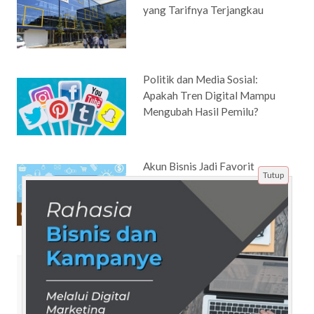
yang Tarifnya Terjangkau
Politik dan Media Sosial:
Apakah Tren Digital Mampu
Mengubah Hasil Pemilu?
Akun Bisnis Jadi Favorit
Tutup
Netizen? Ini Dia Resepnya!
Profil Gubernur Yulius Selvanus:
Pemimpin Baru Sulawesi Utara
yang Visioner