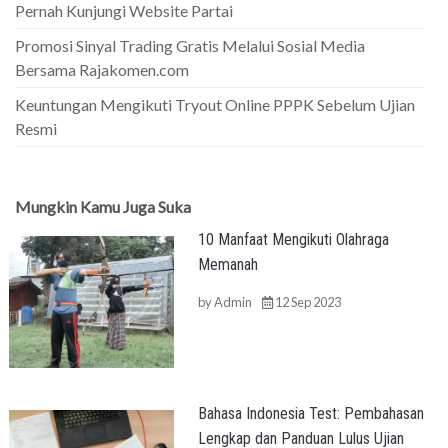
Pernah Kunjungi Website Partai
Promosi Sinyal Trading Gratis Melalui Sosial Media
Bersama Rajakomen.com
Keuntungan Mengikuti Tryout Online PPPK Sebelum Ujian
Resmi
Mungkin Kamu Juga Suka
10 Manfaat Mengikuti Olahraga
Memanah
by
Admin
12 Sep 2023
Bahasa Indonesia Test: Pembahasan
Lengkap dan Panduan Lulus Ujian