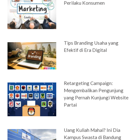
Perilaku Konsumen
Tips Branding Usaha yang
Efektif di Era Digital
Retargeting Campaign:
Mengembalikan Pengunjung
yang Pernah Kunjungi Website
Partai
Uang Kuliah Mahal? Ini Dia
Kampus Swasta di Bandung