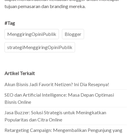
tujuan pemasaran dan branding mereka.
#Tag
MenggiringOpiniPublik
Blogger
strategiMenggiringOpiniPublik
Artikel Terkait
Akun Bisnis Jadi Favorit Netizen? Ini Dia Resepnya!
SEO dan Artificial Intelligence: Masa Depan Optimasi
Bisnis Online
Jasa Buzzer: Solusi Strategis untuk Meningkatkan
Popularitas dan Citra Online
Retargeting Campaign: Mengembalikan Pengunjung yang