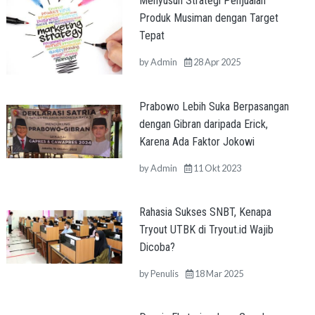
Menyusun Strategi Penjualan
Produk Musiman dengan Target
Tepat
by
Admin
28 Apr 2025
Prabowo Lebih Suka Berpasangan
dengan Gibran daripada Erick,
Karena Ada Faktor Jokowi
by
Admin
11 Okt 2023
Rahasia Sukses SNBT, Kenapa
Tryout UTBK di Tryout.id Wajib
Dicoba?
by
Penulis
18 Mar 2025