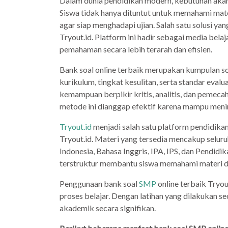
Dalam dunia pendidikan modern, kebutuhan akan
Siswa tidak hanya dituntut untuk memahami mater
agar siap menghadapi ujian. Salah satu solusi y
Tryout.id. Platform ini hadir sebagai media bel
pemahaman secara lebih terarah dan efisien.
Bank soal online terbaik merupakan kumpulan so
kurikulum, tingkat kesulitan, serta standar evalu
kemampuan berpikir kritis, analitis, dan pemec
metode ini dianggap efektif karena mampu menin
Tryout.id
menjadi salah satu platform pendidika
Tryout.id. Materi yang tersedia mencakup selur
Indonesia, Bahasa Inggris, IPA, IPS, dan Pendid
terstruktur membantu siswa memahami materi d
Penggunaan bank soal
SMP
online terbaik Tryo
proses belajar. Dengan latihan yang dilakukan 
akademik secara signifikan.