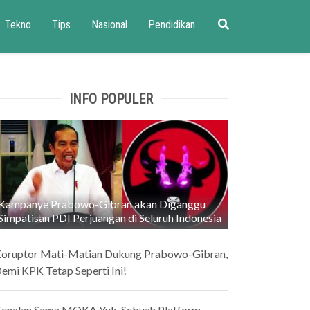
Tekno
Tips
Nasional
Pendidikan
INFO POPULER
Kampanye Prabowo-Gibran akan Diganggu
Simpatisan PDI Perjuangan di Seluruh Indonesia
oruptor Mati-Matian Dukung Prabowo-Gibran,
emi KPK Tetap Seperti Ini!
enalan Sama MOKA Yuk, Sebuah Platform