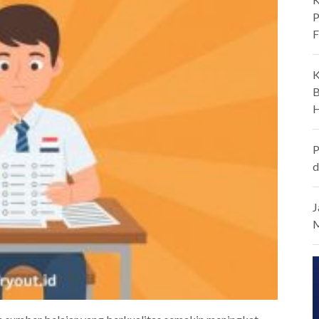
P
F
K
B
H
P
d
J
M