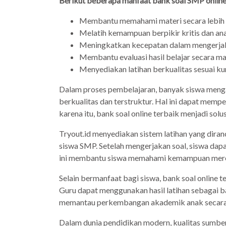
Berikut beberapa manfaat bank soal SMP online 
Membantu memahami materi secara lebi
Melatih kemampuan berpikir kritis dan ana
Meningkatkan kecepatan dalam mengerjak
Membantu evaluasi hasil belajar secara ma
Menyediakan latihan berkualitas sesuai k
Dalam proses pembelajaran, banyak siswa menga
berkualitas dan terstruktur. Hal ini dapat mem
karena itu, bank soal online terbaik menjadi solu
Tryout.id menyediakan sistem latihan yang dira
siswa SMP. Setelah mengerjakan soal, siswa dapat
ini membantu siswa memahami kemampuan merek
Selain bermanfaat bagi siswa, bank soal online 
Guru dapat menggunakan hasil latihan sebagai b
memantau perkembangan akademik anak secara 
Dalam dunia pendidikan modern, kualitas sumber