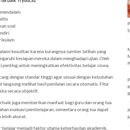
terbaik Tryout.id:
h mendalam
litis
P
an soal
S
ndiri
urikulum
M
lami kesulitan karena kurangnya sumber latihan yang
M
pengaruhi kesiapan mereka dalam menghadapi ujian. Oleh
P
si penting untuk meningkatkan efektivitas belajar siswa.
ncang dengan standar tinggi agar sesuai dengan kebutuhan
P
 langsung melihat hasil penilaian secara otomatis. Fitur
K
a secara objektif.
R
terbaik juga memberikan manfaat bagi guru dan orang tua.
ahan evaluasi pembelajaran, sementara orang tua dapat
P
lebih akurat.
M
 belajar menjadi faktor utama keberhasilan akademik.