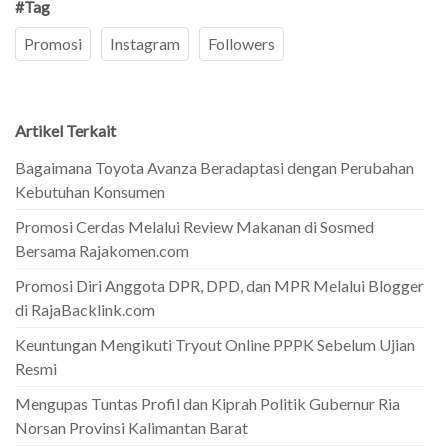
#Tag
Promosi
Instagram
Followers
Artikel Terkait
Bagaimana Toyota Avanza Beradaptasi dengan Perubahan
Kebutuhan Konsumen
Promosi Cerdas Melalui Review Makanan di Sosmed
Bersama Rajakomen.com
Promosi Diri Anggota DPR, DPD, dan MPR Melalui Blogger
di RajaBacklink.com
Keuntungan Mengikuti Tryout Online PPPK Sebelum Ujian
Resmi
Mengupas Tuntas Profil dan Kiprah Politik Gubernur Ria
Norsan Provinsi Kalimantan Barat