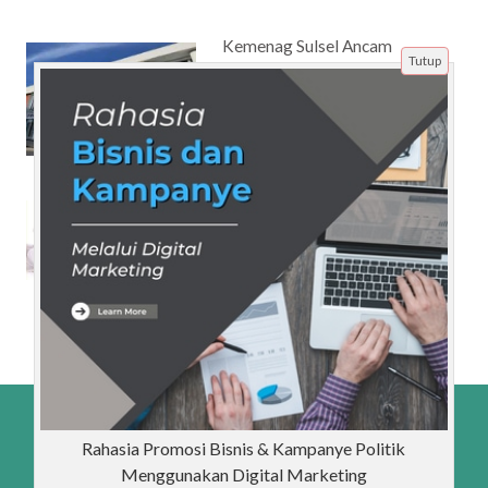
Kemenag Sulsel Ancam
Tutup
Mencabut Izin Travel yang
Memiliki CJH Ilegal
Kini SehatQ Semakin Lengkap
Dengan Rekomendasi Nama
Bayi, Susu Ibu Hamil dan
Review Produk
Beranda
Artikel
Tentang Kami
Disclaimer
Rahasia Promosi Bisnis & Kampanye Politik
Sitemap
Menggunakan Digital Marketing