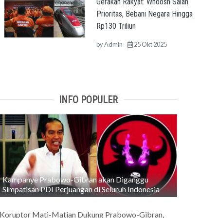
Gerakan Rakyat: Whoosh Salah
Prioritas, Bebani Negara Hingga
Rp130 Triliun
by
Admin
25 Okt 2025
INFO POPULER
Kampanye Prabowo-Gibran akan Diganggu
Simpatisan PDI Perjuangan di Seluruh Indonesia
Koruptor Mati-Matian Dukung Prabowo-Gibran,