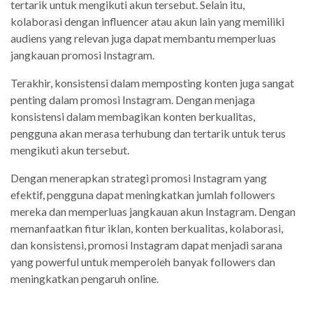
tertarik untuk mengikuti akun tersebut. Selain itu,
kolaborasi dengan influencer atau akun lain yang memiliki
audiens yang relevan juga dapat membantu memperluas
jangkauan promosi Instagram.
Terakhir, konsistensi dalam memposting konten juga sangat
penting dalam promosi Instagram. Dengan menjaga
konsistensi dalam membagikan konten berkualitas,
pengguna akan merasa terhubung dan tertarik untuk terus
mengikuti akun tersebut.
Dengan menerapkan strategi promosi Instagram yang
efektif, pengguna dapat meningkatkan jumlah followers
mereka dan memperluas jangkauan akun Instagram. Dengan
memanfaatkan fitur iklan, konten berkualitas, kolaborasi,
dan konsistensi, promosi Instagram dapat menjadi sarana
yang powerful untuk memperoleh banyak followers dan
meningkatkan pengaruh online.