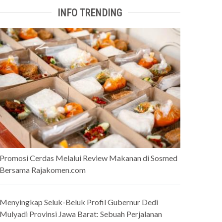
INFO TRENDING
Promosi Cerdas Melalui Review Makanan di Sosmed
Bersama Rajakomen.com
Menyingkap Seluk-Beluk Profil Gubernur Dedi
Mulyadi Provinsi Jawa Barat: Sebuah Perjalanan