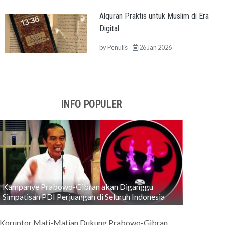
Alquran Praktis untuk Muslim di Era
Digital
by
Penulis
26 Jan 2026
INFO POPULER
Kampanye Prabowo-Gibran akan Diganggu
Simpatisan PDI Perjuangan di Seluruh Indonesia
Koruptor Mati-Matian Dukung Prabowo-Gibran,