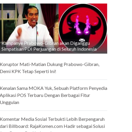
Kampanye Prabowo-Gibran akan Diganggu
Simpatisan PDI Perjuangan di Seluruh Indonesia
Koruptor Mati-Matian Dukung Prabowo-Gibran,
Demi KPK Tetap Seperti Ini!
Kenalan Sama MOKA Yuk, Sebuah Platform Penyedia
Aplikasi POS Terbaru Dengan Berbagai Fitur
Unggulan
Komentar Media Sosial Terbukti Lebih Berpengaruh
dari Billboard: RajaKomen.com Hadir sebagai Solusi