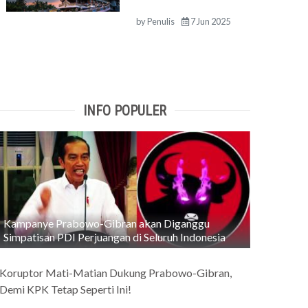
by
Penulis
7 Jun 2025
INFO POPULER
Kampanye Prabowo-Gibran akan Diganggu
Simpatisan PDI Perjuangan di Seluruh Indonesia
Koruptor Mati-Matian Dukung Prabowo-Gibran,
Demi KPK Tetap Seperti Ini!