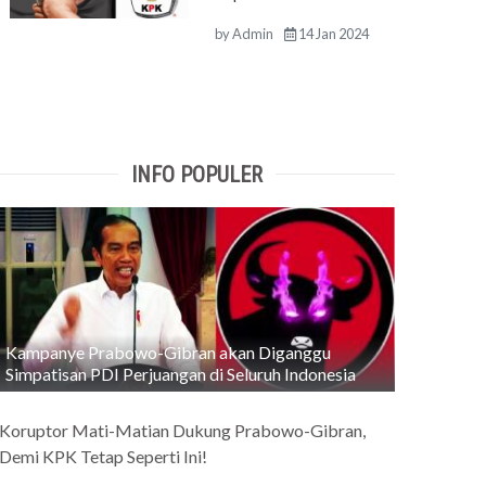
by
Admin
14 Jan 2024
INFO POPULER
Kampanye Prabowo-Gibran akan Diganggu
Simpatisan PDI Perjuangan di Seluruh Indonesia
Koruptor Mati-Matian Dukung Prabowo-Gibran,
Demi KPK Tetap Seperti Ini!