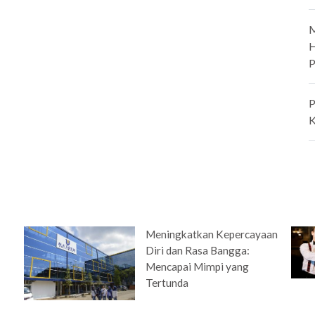
M
H
P
P
K
Meningkatkan Kepercayaan
i
Diri dan Rasa Bangga:
Mencapai Mimpi yang
Tertunda