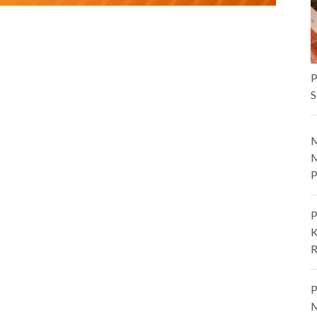
P
S
M
M
P
P
K
R
P
M