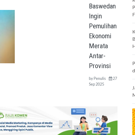
Baswedan
P
F
Ingin
Pemulihan
K
Ekonomi
B
Merata
H
Antar-
P
Provinsi
d
by
Penulis
27
Sep 2025
J
M