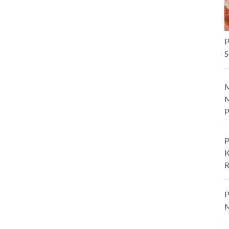
P
S
M
M
P
P
K
R
P
M