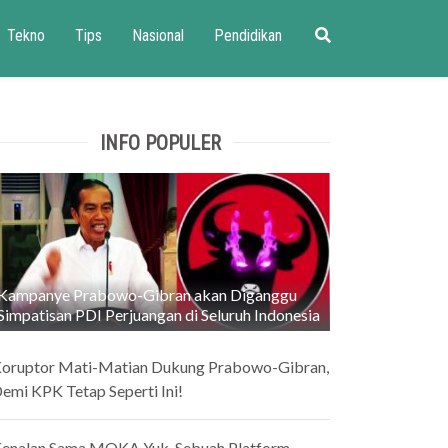
Tekno
Tips
Nasional
Pendidikan
INFO POPULER
Kampanye Prabowo-Gibran akan Diganggu
Simpatisan PDI Perjuangan di Seluruh Indonesia
oruptor Mati-Matian Dukung Prabowo-Gibran,
emi KPK Tetap Seperti Ini!
enalan Sama MOKA Yuk, Sebuah Platform