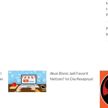
M
H
P
P
K
i
Akun Bisnis Jadi Favorit
an
Netizen? Ini Dia Resepnya!