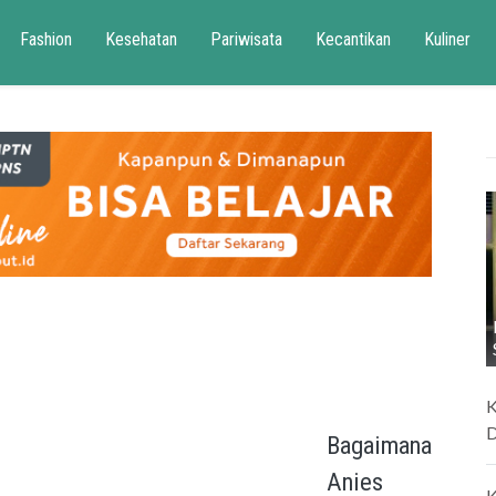
Fashion
Kesehatan
Pariwisata
Kecantikan
Kuliner
K
D
Bagaimana
Anies
K