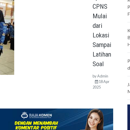
CPNS
P
F
Mulai
dari
K
Lokasi
B
Sampai
H
Latihan
P
Soal
d
by
Admin
18 Apr
J
2025
M