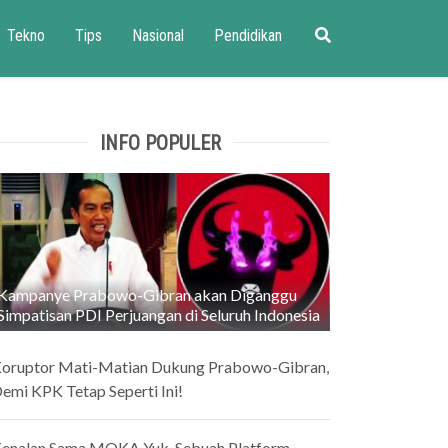
Tekno
Tips
Nasional
Pendidikan
INFO POPULER
Kampanye Prabowo-Gibran akan Diganggu
Simpatisan PDI Perjuangan di Seluruh Indonesia
oruptor Mati-Matian Dukung Prabowo-Gibran,
emi KPK Tetap Seperti Ini!
enalan Sama MOKA Yuk, Sebuah Platform