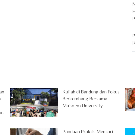
M
H
P
P
K
an
Kuliah di Bandung dan Fokus
k
Berkembang Bersama
Ma'soem University
an
Panduan Praktis Mencari