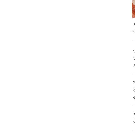
P
S
M
M
P
P
K
R
P
M