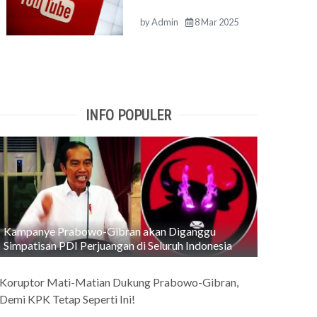
by
Admin
8 Mar 2025
INFO POPULER
Kampanye Prabowo-Gibran akan Diganggu
Simpatisan PDI Perjuangan di Seluruh Indonesia
Koruptor Mati-Matian Dukung Prabowo-Gibran,
Demi KPK Tetap Seperti Ini!