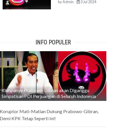
by
Admin
3 Jul 2024
INFO POPULER
Kampanye Prabowo-Gibran akan Diganggu
Simpatisan PDI Perjuangan di Seluruh Indonesia
Koruptor Mati-Matian Dukung Prabowo-Gibran,
Demi KPK Tetap Seperti Ini!