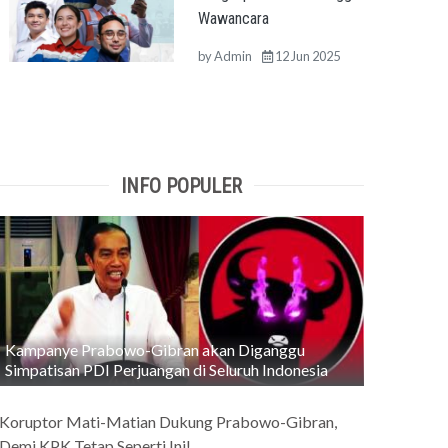
Wawancara
by
Admin
12 Jun 2025
INFO POPULER
Kampanye Prabowo-Gibran akan Diganggu
Simpatisan PDI Perjuangan di Seluruh Indonesia
Koruptor Mati-Matian Dukung Prabowo-Gibran,
Demi KPK Tetap Seperti Ini!