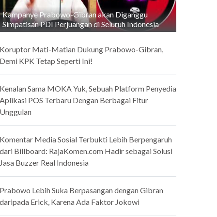
Kampanye Prabowo-Gibran akan Diganggu
Simpatisan PDI Perjuangan di Seluruh Indonesia
Koruptor Mati-Matian Dukung Prabowo-Gibran,
Demi KPK Tetap Seperti Ini!
Kenalan Sama MOKA Yuk, Sebuah Platform Penyedia
Aplikasi POS Terbaru Dengan Berbagai Fitur
Unggulan
Komentar Media Sosial Terbukti Lebih Berpengaruh
dari Billboard: RajaKomen.com Hadir sebagai Solusi
Jasa Buzzer Real Indonesia
Prabowo Lebih Suka Berpasangan dengan Gibran
daripada Erick, Karena Ada Faktor Jokowi