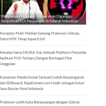
Kampanye Prabowo-Gibran akan Diganggu
Simpatisan PDI Perjuangan di Seluruh Indonesia
Koruptor Mati-Matian Dukung Prabowo-Gibran,
Demi KPK Tetap Seperti Ini!
Kenalan Sama MOKA Yuk, Sebuah Platform Penyedia
Aplikasi POS Terbaru Dengan Berbagai Fitur
Unggulan
Komentar Media Sosial Terbukti Lebih Berpengaruh
dari Billboard: RajaKomen.com Hadir sebagai Solusi
Jasa Buzzer Real Indonesia
Prabowo Lebih Suka Berpasangan dengan Gibran