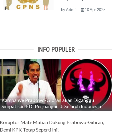
by
Admin
10 Apr 2025
INFO POPULER
Kampanye Prabowo-Gibran akan Diganggu
Simpatisan PDI Perjuangan di Seluruh Indonesia
Koruptor Mati-Matian Dukung Prabowo-Gibran,
Demi KPK Tetap Seperti Ini!