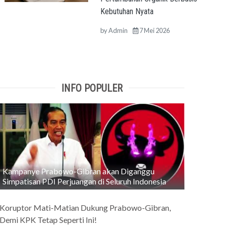
Kebutuhan Nyata
by
Admin
7 Mei 2026
INFO POPULER
Kampanye Prabowo-Gibran akan Diganggu
Simpatisan PDI Perjuangan di Seluruh Indonesia
Koruptor Mati-Matian Dukung Prabowo-Gibran,
Demi KPK Tetap Seperti Ini!