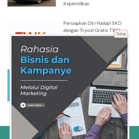
Kepemilikan
Persiapkan Diri Hadapi SKD
dengan Tryout Gratis TWK
Tutup
Online Terbaru
Mendorong Pertumbuhan
Bisnis Online dengan Jasa SEO
Website
Beranda
Artikel
Tentang Kami
Disclaimer