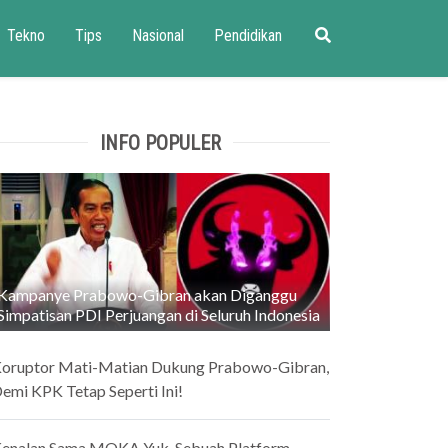
Tekno
Tips
Nasional
Pendidikan
INFO POPULER
Kampanye Prabowo-Gibran akan Diganggu
Simpatisan PDI Perjuangan di Seluruh Indonesia
oruptor Mati-Matian Dukung Prabowo-Gibran,
emi KPK Tetap Seperti Ini!
enalan Sama MOKA Yuk, Sebuah Platform