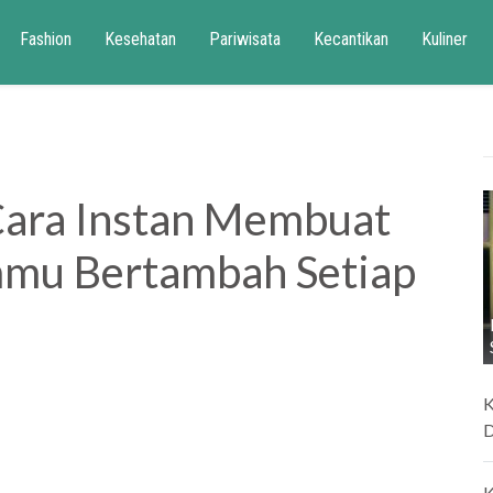
Fashion
Kesehatan
Pariwisata
Kecantikan
Kuliner
 Cara Instan Membuat
mmu Bertambah Setiap
K
D
K