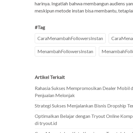
harinya. Ingatlah bahwa membangun audiens yang 
meskipun metode instan bisa membantu, tetaplah 
#Tag
CaraMenambahFollowersInstan
CaraMena
MenambahFollowersInstan
MenambahFoll
Artikel Terkait
Rahasia Sukses Mempromosikan Dealer Mobil 
Penjualan Melonjak
Strategi Sukses Menjalankan Bisnis Dropship T
Optimalkan Belajar dengan Tryout Online Kompet
di tryout.id