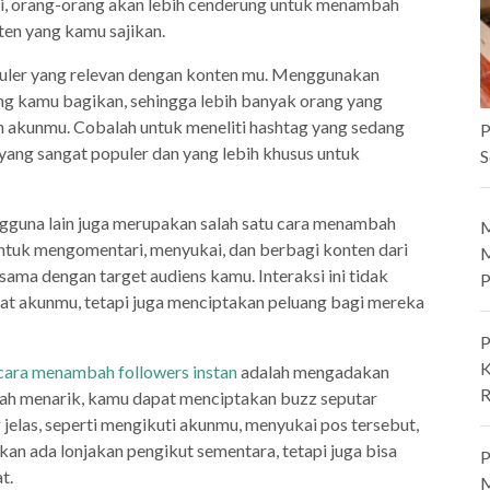
ini, orang-orang akan lebih cenderung untuk menambah
ten yang kamu sajikan.
puler yang relevan dengan konten mu. Menggunakan
g kamu bagikan, sehingga lebih banyak orang yang
 akunmu. Cobalah untuk meneliti hashtag yang sedang
P
yang sangat populer dan yang lebih khusus untuk
S
engguna lain juga merupakan salah satu cara menambah
M
untuk mengomentari, menyukai, dan berbagi konten dari
M
sama dengan target audiens kamu. Interaksi ini tidak
P
t akunmu, tetapi juga menciptakan peluang bagi mereka
P
K
cara menambah followers instan
adalah mengadakan
R
ah menarik, kamu dapat menciptakan buzz seputar
jelas, seperti mengikuti akunmu, menyukai pos tersebut,
n ada lonjakan pengikut sementara, tetapi juga bisa
P
t.
M