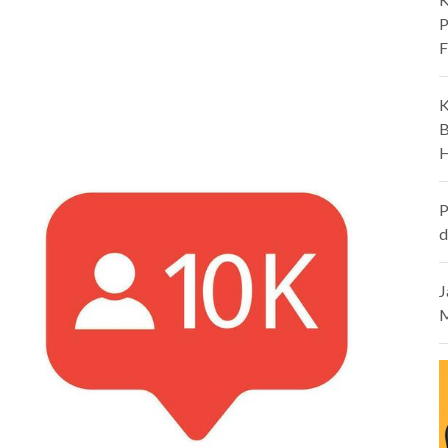
P
F
K
B
H
P
d
J
M