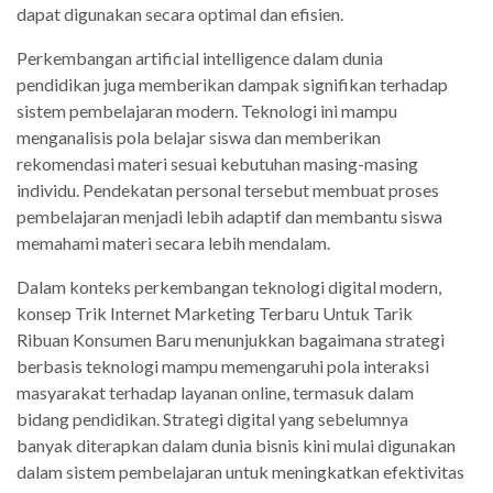
dapat digunakan secara optimal dan efisien.
Perkembangan artificial intelligence dalam dunia
pendidikan juga memberikan dampak signifikan terhadap
sistem pembelajaran modern. Teknologi ini mampu
menganalisis pola belajar siswa dan memberikan
rekomendasi materi sesuai kebutuhan masing-masing
individu. Pendekatan personal tersebut membuat proses
pembelajaran menjadi lebih adaptif dan membantu siswa
memahami materi secara lebih mendalam.
Dalam konteks perkembangan teknologi digital modern,
konsep Trik Internet Marketing Terbaru Untuk Tarik
Ribuan Konsumen Baru menunjukkan bagaimana strategi
berbasis teknologi mampu memengaruhi pola interaksi
masyarakat terhadap layanan online, termasuk dalam
bidang pendidikan. Strategi digital yang sebelumnya
banyak diterapkan dalam dunia bisnis kini mulai digunakan
dalam sistem pembelajaran untuk meningkatkan efektivitas