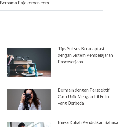
Bersama Rajakomen.com
Tips Sukses Beradaptasi
dengan Sistem Pembelajaran
Pascasarjana
Bermain dengan Perspektif,
Cara Unik Mengambil Foto
yang Berbeda
Biaya Kuliah Pendidikan Bahasa