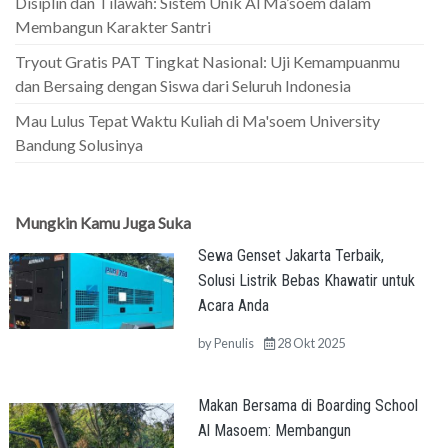
Disiplin dan Tilawah: Sistem Unik Al Ma’soem dalam
Membangun Karakter Santri
Tryout Gratis PAT Tingkat Nasional: Uji Kemampuanmu
dan Bersaing dengan Siswa dari Seluruh Indonesia
Mau Lulus Tepat Waktu Kuliah di Ma'soem University
Bandung Solusinya
Mungkin Kamu Juga Suka
Sewa Genset Jakarta Terbaik,
Solusi Listrik Bebas Khawatir untuk
Acara Anda
by
Penulis
28 Okt 2025
Makan Bersama di Boarding School
Al Masoem: Membangun