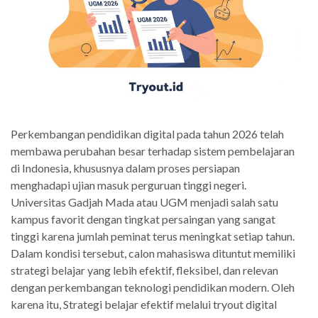
Perkembangan pendidikan digital pada tahun 2026 telah
membawa perubahan besar terhadap sistem pembelajaran
di Indonesia, khususnya dalam proses persiapan
menghadapi ujian masuk perguruan tinggi negeri.
Universitas Gadjah Mada atau UGM menjadi salah satu
kampus favorit dengan tingkat persaingan yang sangat
tinggi karena jumlah peminat terus meningkat setiap tahun.
Dalam kondisi tersebut, calon mahasiswa dituntut memiliki
strategi belajar yang lebih efektif, fleksibel, dan relevan
dengan perkembangan teknologi pendidikan modern. Oleh
karena itu, Strategi belajar efektif melalui tryout digital