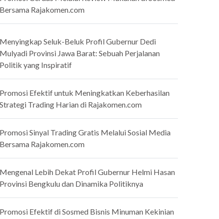
Bersama Rajakomen.com
Menyingkap Seluk-Beluk Profil Gubernur Dedi
Mulyadi Provinsi Jawa Barat: Sebuah Perjalanan
Politik yang Inspiratif
Promosi Efektif untuk Meningkatkan Keberhasilan
Strategi Trading Harian di Rajakomen.com
Promosi Sinyal Trading Gratis Melalui Sosial Media
Bersama Rajakomen.com
Mengenal Lebih Dekat Profil Gubernur Helmi Hasan
Provinsi Bengkulu dan Dinamika Politiknya
Promosi Efektif di Sosmed Bisnis Minuman Kekinian