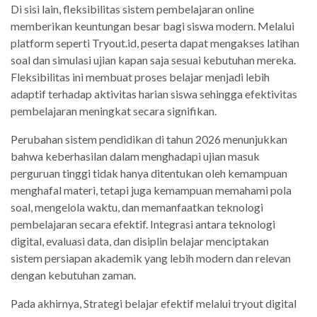
Di sisi lain, fleksibilitas sistem pembelajaran online
memberikan keuntungan besar bagi siswa modern. Melalui
platform seperti Tryout.id, peserta dapat mengakses latihan
soal dan simulasi ujian kapan saja sesuai kebutuhan mereka.
Fleksibilitas ini membuat proses belajar menjadi lebih
adaptif terhadap aktivitas harian siswa sehingga efektivitas
pembelajaran meningkat secara signifikan.
Perubahan sistem pendidikan di tahun 2026 menunjukkan
bahwa keberhasilan dalam menghadapi ujian masuk
perguruan tinggi tidak hanya ditentukan oleh kemampuan
menghafal materi, tetapi juga kemampuan memahami pola
soal, mengelola waktu, dan memanfaatkan teknologi
pembelajaran secara efektif. Integrasi antara teknologi
digital, evaluasi data, dan disiplin belajar menciptakan
sistem persiapan akademik yang lebih modern dan relevan
dengan kebutuhan zaman.
Pada akhirnya, Strategi belajar efektif melalui tryout digital