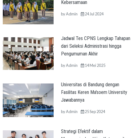
Kebersamaan
by
Admin
24 Jul 2024
Jadwal Tes CPNS Lengkap Tahapan
dari Seleksi Administrasi hingga
Pengumuman Akhir
by
Admin
14 Mei 2025
Universitas di Bandung dengan
Fasilitas Keren Ma'soem University
Jawabannya
by
Admin
25 Sep 2024
Strategi Efektif dalam