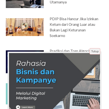
Utamanya
PDIP Bisa Hancur Jika Izinkan
Ketum dari Orang Luar atau
Bukan Lagi Keturunan
Soekarno
Prediksi dan Tren Algoritma
Tutup
YouTube 2024: Apa yang Akan
Berubah?
Strategi SEO yang Aman dari
Dampak Google Core Update