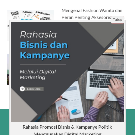
Mengenal Fashion Wanita dan
Peran Penting Aksesoris dalam
Tutup
Penampilan
Mengenal Anggota DPR
Lulusan Luar Negeri: Siapa
Mereka dan Apa Kontribusinya?
Beranda
Artikel
Tentang Kami
Disclaimer
Rahasia Promosi Bisnis & Kampanye Politik
Sitemap
Menggunakan Digital Marketing