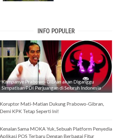
INFO POPULER
Kampanye Prabowo-Gibran akan Diganggu
Simpatisan PDI Perjuangan di Seluruh Indonesia
Koruptor Mati-Matian Dukung Prabowo-Gibran,
Demi KPK Tetap Seperti Ini!
Kenalan Sama MOKA Yuk, Sebuah Platform Penyedia
Aplikasi POS Terbaru Dengan Berbagai Fitur