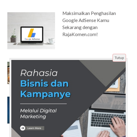
Maksimalkan Penghasilan
Google AdSense Kamu
Sekarang dengan
RajaKomen.com!
Tutup
Henry’s Taiwan Kitchen, Surga
Kuliner Taiwan di Seattle yang
Wajib Dicoba!
Meningkatkan Visibilitas Bisnis
dengan Jasa SEO untuk
Penjualan Software Copy
Trading