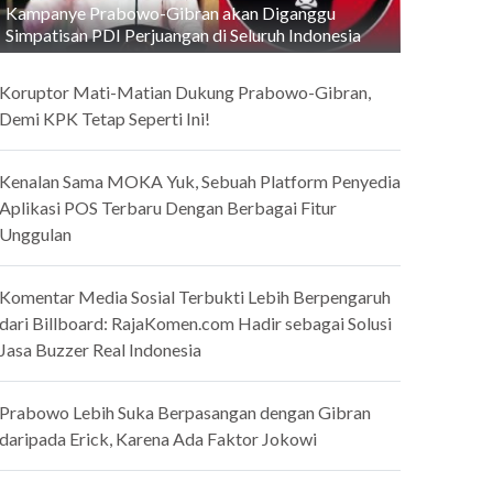
Kampanye Prabowo-Gibran akan Diganggu
Simpatisan PDI Perjuangan di Seluruh Indonesia
Koruptor Mati-Matian Dukung Prabowo-Gibran,
Demi KPK Tetap Seperti Ini!
Kenalan Sama MOKA Yuk, Sebuah Platform Penyedia
Aplikasi POS Terbaru Dengan Berbagai Fitur
Unggulan
Komentar Media Sosial Terbukti Lebih Berpengaruh
dari Billboard: RajaKomen.com Hadir sebagai Solusi
Jasa Buzzer Real Indonesia
Prabowo Lebih Suka Berpasangan dengan Gibran
daripada Erick, Karena Ada Faktor Jokowi