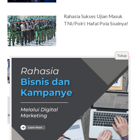
Rahasia Sukses Ujian Masuk
TNI/Polri: Hafal Pola Soalnya!
Tutup
Kasus Korupsi Pejabat yang
Tidak Diproses KPK di Jaman
Jokowi
Jadwal dan Syarat Pendaftaran
Uji Kompetensi Teknisi
Kesehatan Gigi 2025