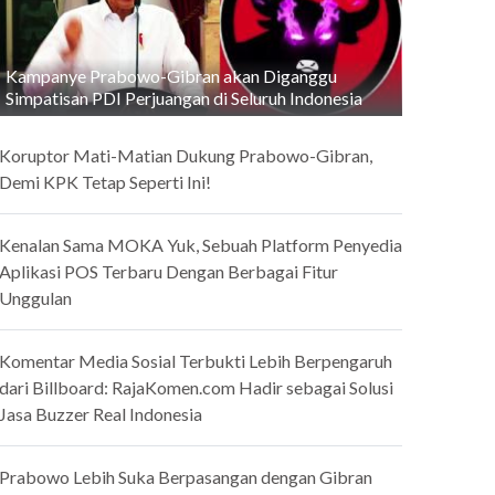
Kampanye Prabowo-Gibran akan Diganggu
Simpatisan PDI Perjuangan di Seluruh Indonesia
Koruptor Mati-Matian Dukung Prabowo-Gibran,
Demi KPK Tetap Seperti Ini!
Kenalan Sama MOKA Yuk, Sebuah Platform Penyedia
Aplikasi POS Terbaru Dengan Berbagai Fitur
Unggulan
Komentar Media Sosial Terbukti Lebih Berpengaruh
dari Billboard: RajaKomen.com Hadir sebagai Solusi
Jasa Buzzer Real Indonesia
Prabowo Lebih Suka Berpasangan dengan Gibran