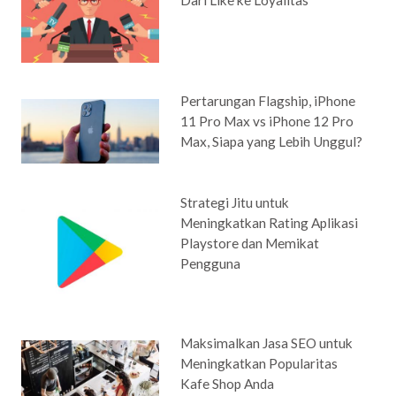
Dari Like ke Loyalitas
Pertarungan Flagship, iPhone
11 Pro Max vs iPhone 12 Pro
Max, Siapa yang Lebih Unggul?
Strategi Jitu untuk
Meningkatkan Rating Aplikasi
Playstore dan Memikat
Pengguna
Maksimalkan Jasa SEO untuk
Meningkatkan Popularitas
Kafe Shop Anda