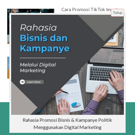
Cara Promosi TikTok lewat
Tutup
Komentar Cerdas di Video
Trending
Mengubah Lahan Gersang,
Peran Sabut Kelapa dalam
Reklamasi Tambang
Beranda
Artikel
Tentang Kami
Disclaimer
Rahasia Promosi Bisnis & Kampanye Politik
Sitemap
Menggunakan Digital Marketing
© SekilaIndonesia.com 2026