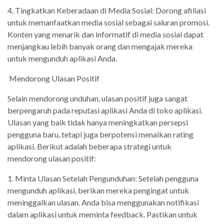
4. Tingkatkan Keberadaan di Media Sosial: Dorong afiliasi
untuk memanfaatkan media sosial sebagai saluran promosi.
Konten yang menarik dan informatif di media sosial dapat
menjangkau lebih banyak orang dan mengajak mereka
untuk mengunduh aplikasi Anda.
Mendorong Ulasan Positif
Selain mendorong unduhan, ulasan positif juga sangat
berpengaruh pada reputasi aplikasi Anda di toko aplikasi.
Ulasan yang baik tidak hanya meningkatkan persepsi
pengguna baru, tetapi juga berpotensi menaikan rating
aplikasi. Berikut adalah beberapa strategi untuk
mendorong ulasan positif:
1. Minta Ulasan Setelah Pengunduhan: Setelah pengguna
mengunduh aplikasi, berikan mereka pengingat untuk
meninggalkan ulasan. Anda bisa menggunakan notifikasi
dalam aplikasi untuk meminta feedback. Pastikan untuk