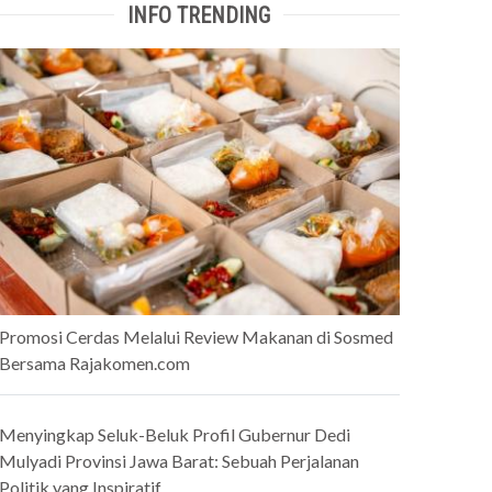
INFO TRENDING
Promosi Cerdas Melalui Review Makanan di Sosmed
Bersama Rajakomen.com
Menyingkap Seluk-Beluk Profil Gubernur Dedi
Mulyadi Provinsi Jawa Barat: Sebuah Perjalanan
Politik yang Inspiratif