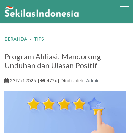
BERANDA
TIPS
Program Afiliasi: Mendorong
Unduhan dan Ulasan Positif
23 Mei 2025
|
472x
| Ditulis oleh :
Admin