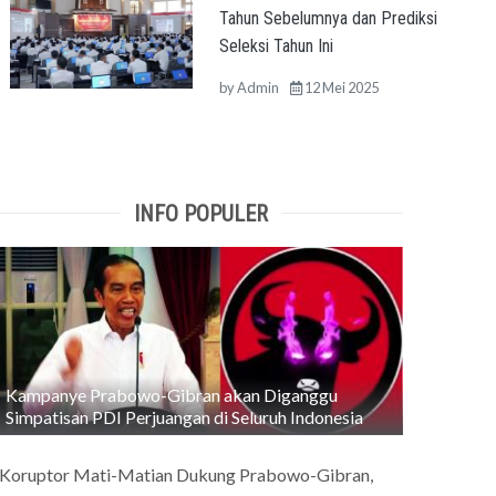
Tahun Sebelumnya dan Prediksi
Seleksi Tahun Ini
by
Admin
12 Mei 2025
INFO POPULER
Kampanye Prabowo-Gibran akan Diganggu
Simpatisan PDI Perjuangan di Seluruh Indonesia
Koruptor Mati-Matian Dukung Prabowo-Gibran,