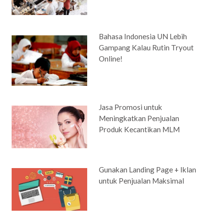
Bahasa Indonesia UN Lebih
Gampang Kalau Rutin Tryout
Online!
Jasa Promosi untuk
Meningkatkan Penjualan
Produk Kecantikan MLM
Gunakan Landing Page + Iklan
untuk Penjualan Maksimal