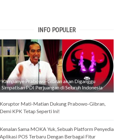
INFO POPULER
Kampanye Prabowo-Gibran akan Diganggu
Simpatisan PDI Perjuangan di Seluruh Indonesia
Koruptor Mati-Matian Dukung Prabowo-Gibran,
Demi KPK Tetap Seperti Ini!
Kenalan Sama MOKA Yuk, Sebuah Platform Penyedia
Aplikasi POS Terbaru Dengan Berbagai Fitur