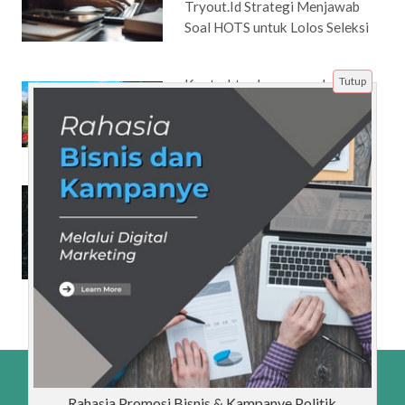
Tryout.Id Strategi Menjawab
Soal HOTS untuk Lolos Seleksi
Tutup
Kontraktor Lapangan dan
Pentingnya Manajemen Waktu
di Lokasi Proyek
Manfaat Blog Bisnis Menjaring
434% Calon Pelanggan Baru
Beranda
Artikel
Tentang Kami
Disclaimer
Rahasia Promosi Bisnis & Kampanye Politik