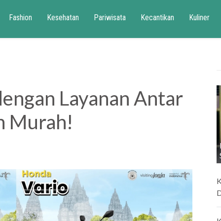
Fashion
Kesehatan
Pariwisata
Kecantikan
Kuliner
dengan Layanan Antar
n Murah!
K
D
K