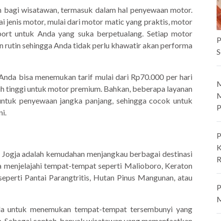
 bagi wisatawan, termasuk dalam hal penyewaan motor.
jenis motor, mulai dari motor matic yang praktis, motor
port untuk Anda yang suka berpetualang. Setiap motor
P
n rutin sehingga Anda tidak perlu khawatir akan performa
S
Anda bisa menemukan tarif mulai dari Rp70.000 per hari
M
bih tinggi untuk motor premium. Bahkan, beberapa layanan
M
ntuk penyewaan jangka panjang, sehingga cocok untuk
P
i.
P
K
 Jogja adalah kemudahan menjangkau berbagai destinasi
R
a menjelajahi tempat-tempat seperti Malioboro, Keraton
seperti Pantai Parangtritis, Hutan Pinus Mangunan, atau
P
M
a untuk menemukan tempat-tempat tersembunyi yang
m. Sebagai contoh, banyak wisatawan yang memanfaatkan