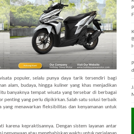
P
F
K
B
H
P
d
wisata populer, selalu punya daya tarik tersendiri bagi
an alam, budaya, hingga kuliner yang khas menjadikan
J
gitu banyaknya tempat wisata yang tersebar di berbagai
M
r penting yang perlu dipikirkan. Salah satu solusi terbaik
 yang menawarkan fleksibilitas dan kenyamanan untuk
ti karena kepraktisannya. Dengan sistem layanan antar
kasi penyewaan atau menghabiskan waktu untuk perjalanan