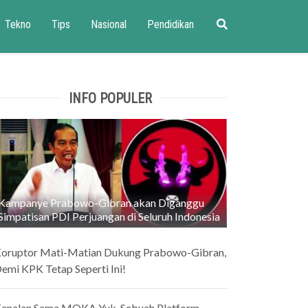
Tekno
Tips
Nasional
Pendidikan
INFO POPULER
Kampanye Prabowo-Gibran akan Diganggu
Simpatisan PDI Perjuangan di Seluruh Indonesia
oruptor Mati-Matian Dukung Prabowo-Gibran,
emi KPK Tetap Seperti Ini!
enalan Sama MOKA Yuk, Sebuah Platform