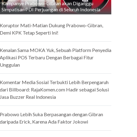
Kampanye Prabowo-Gibran akan Diganggu
Simpatisan PDI Perjuangan di Seluruh Indonesia
Koruptor Mati-Matian Dukung Prabowo-Gibran,
Demi KPK Tetap Seperti Ini!
Kenalan Sama MOKA Yuk, Sebuah Platform Penyedia
Aplikasi POS Terbaru Dengan Berbagai Fitur
Unggulan
Komentar Media Sosial Terbukti Lebih Berpengaruh
dari Billboard: RajaKomen.com Hadir sebagai Solusi
Jasa Buzzer Real Indonesia
Prabowo Lebih Suka Berpasangan dengan Gibran
daripada Erick, Karena Ada Faktor Jokowi