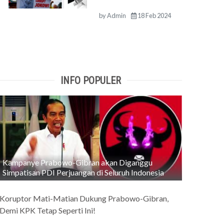
by
Admin
18 Feb 2024
INFO POPULER
Kampanye Prabowo-Gibran akan Diganggu
Simpatisan PDI Perjuangan di Seluruh Indonesia
Koruptor Mati-Matian Dukung Prabowo-Gibran,
Demi KPK Tetap Seperti Ini!