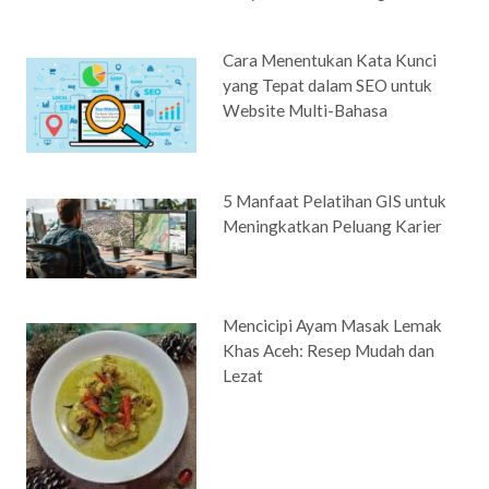
Cara Menentukan Kata Kunci
yang Tepat dalam SEO untuk
Website Multi-Bahasa
5 Manfaat Pelatihan GIS untuk
Meningkatkan Peluang Karier
Mencicipi Ayam Masak Lemak
Khas Aceh: Resep Mudah dan
Lezat