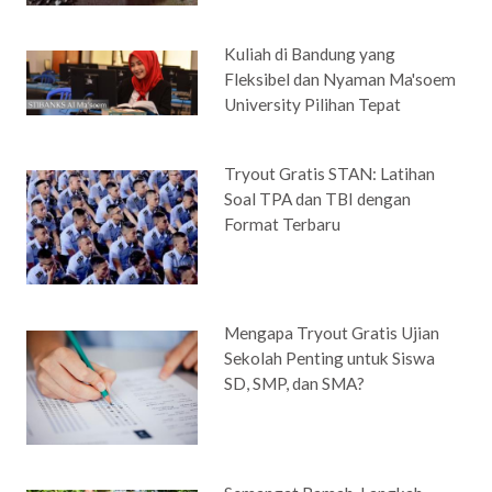
Kuliah di Bandung yang
Fleksibel dan Nyaman Ma'soem
University Pilihan Tepat
Tryout Gratis STAN: Latihan
Soal TPA dan TBI dengan
Format Terbaru
Mengapa Tryout Gratis Ujian
Sekolah Penting untuk Siswa
SD, SMP, dan SMA?