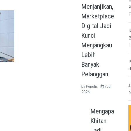
Menjanjikan,
P
F
Marketplace
Digital Jadi
K
Kunci
B
Menjangkau
H
Lebih
P
Banyak
d
Pelanggan
J
by
Penulis
7 Jul
M
2026
Mengapa
Khitan
Jadi