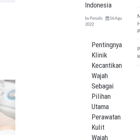
Indonesia
M
by
Penulis
16 Agu
H
2022
P
Pentingnya
P
Klinik
K
Kecantikan
Wajah
Sebagai
Pilihan
Utama
Perawatan
Kulit
Wajah