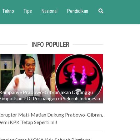
Tekno
Tips
Nasional
Pendidikan
INFO POPULER
Kampanye Prabowo-Gibran akan Diganggu
Simpatisan PDI Perjuangan di Seluruh Indonesia
oruptor Mati-Matian Dukung Prabowo-Gibran,
emi KPK Tetap Seperti Ini!
enalan Sama MOKA Yuk, Sebuah Platform