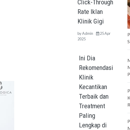
Click-Through
Rate Iklan
Klinik Gigi
by
Admin
25 Apr
P
2025
S
Ini Dia
M
Rekomendasi
M
P
Klinik
Kecantikan
P
Terbaik dan
K
R
Treatment
Paling
P
Lengkap di
M