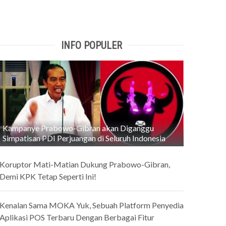
INFO POPULER
Kampanye Prabowo-Gibran akan Diganggu
Simpatisan PDI Perjuangan di Seluruh Indonesia
Koruptor Mati-Matian Dukung Prabowo-Gibran,
Demi KPK Tetap Seperti Ini!
Kenalan Sama MOKA Yuk, Sebuah Platform Penyedia
Aplikasi POS Terbaru Dengan Berbagai Fitur