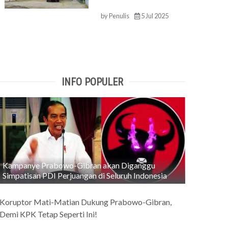
by
Penulis
5 Jul 2025
INFO POPULER
Kampanye Prabowo-Gibran akan Diganggu
Simpatisan PDI Perjuangan di Seluruh Indonesia
Koruptor Mati-Matian Dukung Prabowo-Gibran,
Demi KPK Tetap Seperti Ini!